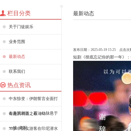
栏目分类
最新动态
关于门徒娱乐
业务范围
发布日期：2025-05-19 15:25 点击次
最新动态
短剧《彻底忘记你的那一年》：
联系我们
热点资讯
中东惊变：伊朗誓言全面打
击美国利益，石油动脉悬于
有趣的成语之最（6）
一线_美军_
30岁中国女游客在印尼潜水