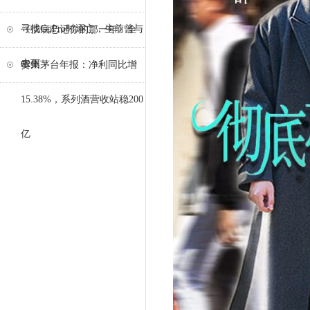
寻找GoPro时溺亡，生前曾与
《彻底忘记你的那一年》全
水下
62集
贵州茅台年报：净利同比增
15.38%，系列酒营收站稳200
亿